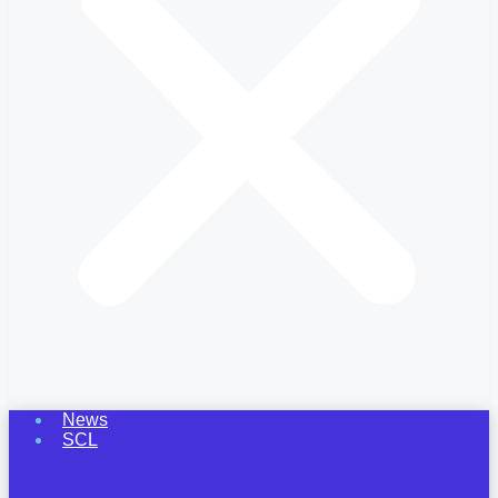
News
SCL